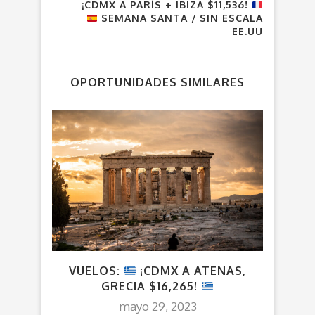
¡CDMX A PARÍS + IBIZA $11,536!
SEMANA SANTA / SIN ESCALA
EE.UU
OPORTUNIDADES SIMILARES
VUELOS:
¡CDMX A ATENAS,
GRECIA $16,265!
R
mayo 29, 2023