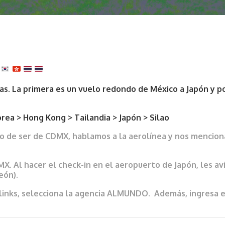
s. La primera es un vuelo redondo de México a Japón y po
orea > Hong Kong > Tailandia > Japón > Silao
so de ser de CDMX, hablamos a la aerolínea y nos mencion
X. Al hacer el check-in en el aeropuerto de Japón, les av
eón).
los links, selecciona la agencia ALMUNDO. Además, ingre