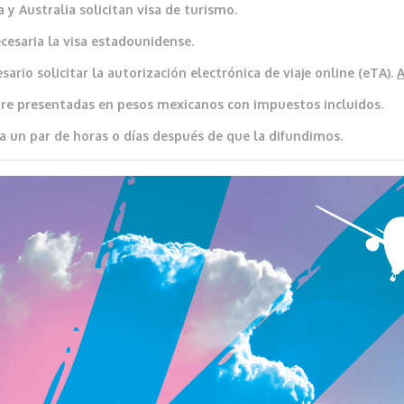
 y Australia solicitan visa de turismo.
cesaria la visa estadounidense.
ario solicitar la autorización electrónica de viaje online (eTA).
re presentadas en pesos mexicanos con impuestos incluidos.
a un par de horas o días después de que la difundimos.