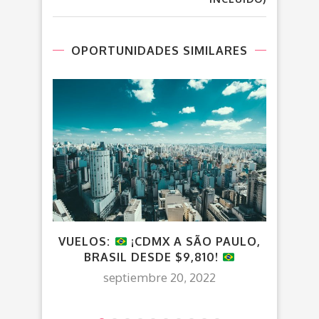
OPORTUNIDADES SIMILARES
VUELOS:
¡CDMX A SÃO PAULO,
V
BRASIL DESDE $9,810!
CO
septiembre 20, 2022