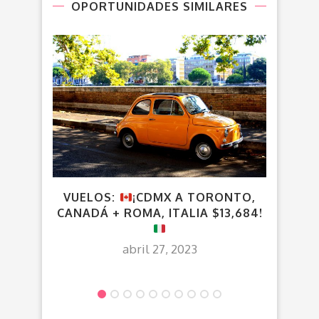
OPORTUNIDADES SIMILARES
VUELOS:
¡CDMX A TORONTO,
¡CD
CANADÁ + ROMA, ITALIA $13,684!
DIRE
abril 27, 2023