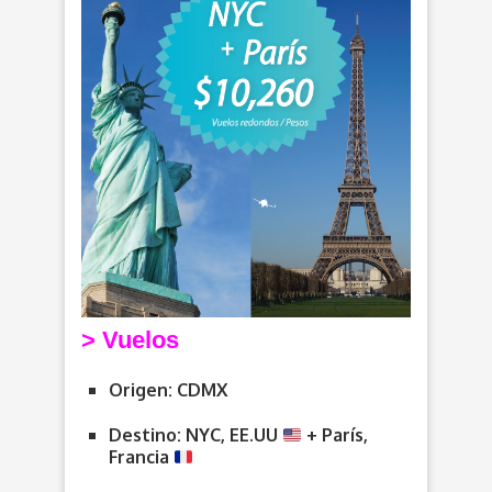
> V
uelos
Origen: CDMX
Destino: NYC, EE.UU
+ París,
Francia