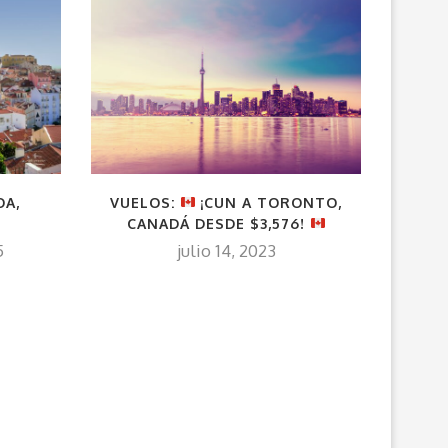
VUELOS:
¡CUN A TORONTO,
OA,
¡GDL Y
CANADÁ DESDE $3,576!
!
julio 14, 2023
5