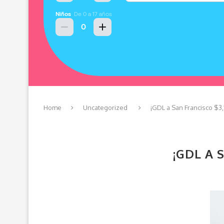
Home
Uncategorized
¡GDL a San Francisco $3,
¡GDL A 