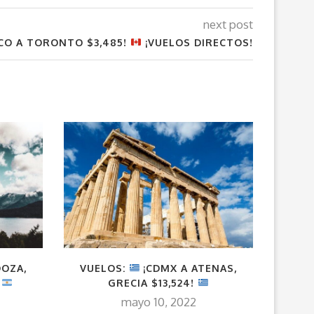
next post
CO A TORONTO $3,485!
¡VUELOS DIRECTOS!
DOZA,
VUELOS:
¡CDMX A ATENAS,
¡EUR
!
GRECIA $13,524!
DESD
HOSP
mayo 10, 2022