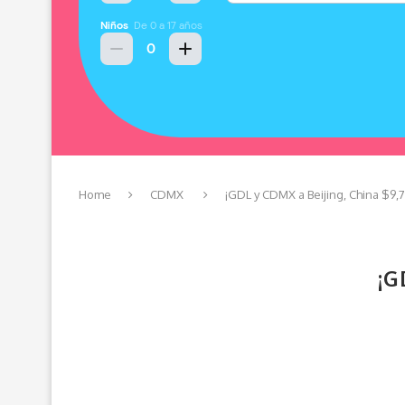
Home
CDMX
¡GDL y CDMX a Beijing, China $9,7
¡G