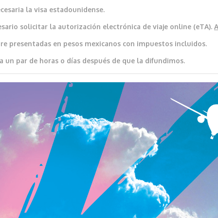
cesaria la visa estadounidense.
ario solicitar la autorización electrónica de viaje online (eTA).
re presentadas en pesos mexicanos con impuestos incluidos.
a un par de horas o días después de que la difundimos.