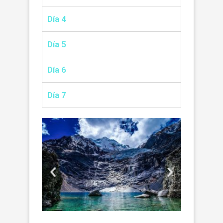
Día 4
Día 5
Día 6
Día 7
¡Duerm