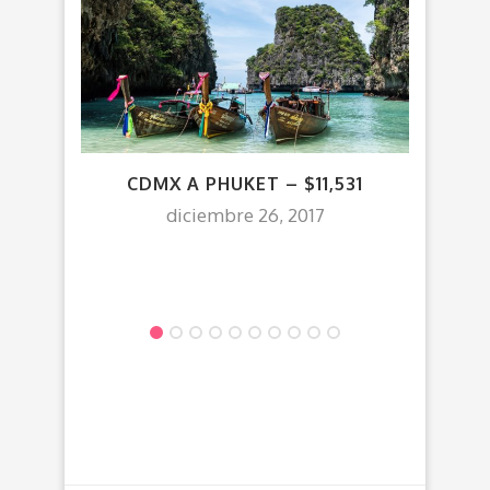
CDMX A PHUKET – $11,531
V
T
diciembre 26, 2017
¡INC