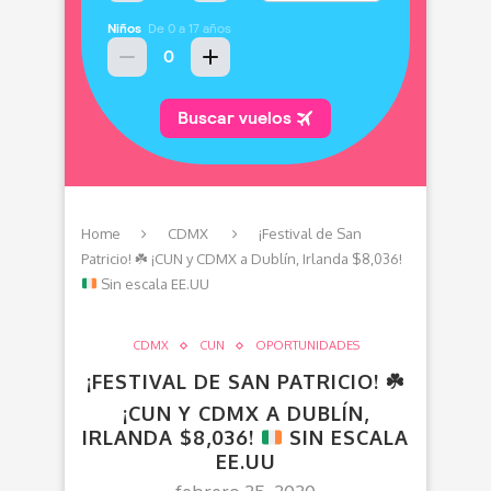
Home
CDMX
¡Festival de San
Patricio!
☘️
¡CUN y CDMX a Dublín, Irlanda $8,036!
Sin escala EE.UU
CDMX
CUN
OPORTUNIDADES
¡FESTIVAL DE SAN PATRICIO!
☘️
¡CUN Y CDMX A DUBLÍN,
IRLANDA $8,036!
SIN ESCALA
EE.UU