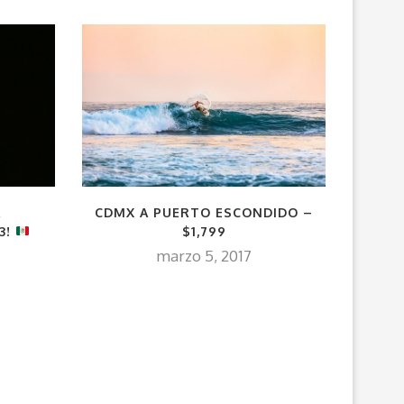
A
CDMX A PUERTO ESCONDIDO –
¡GDL Y
3!
$1,799
(POR
DE
marzo 5, 2017