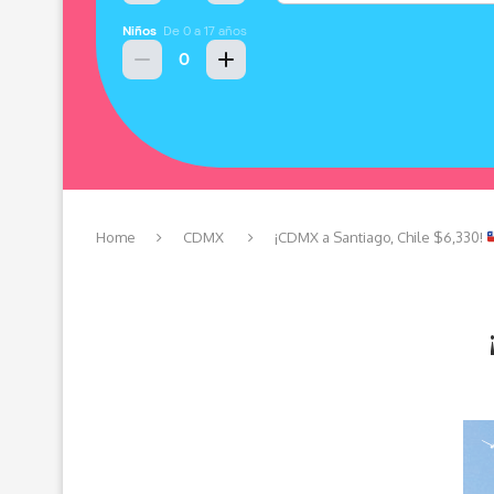
Home
CDMX
¡CDMX a Santiago, Chile $6,330!