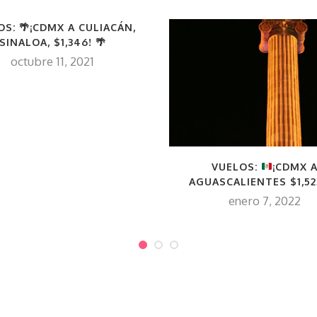
OS: 🌴¡CDMX A CULIACÁN,
SINALOA, $1,346! 🌴
octubre 11, 2021
VUELOS:
¡CDMX 
AGUASCALIENTES $1,52
enero 7, 2022