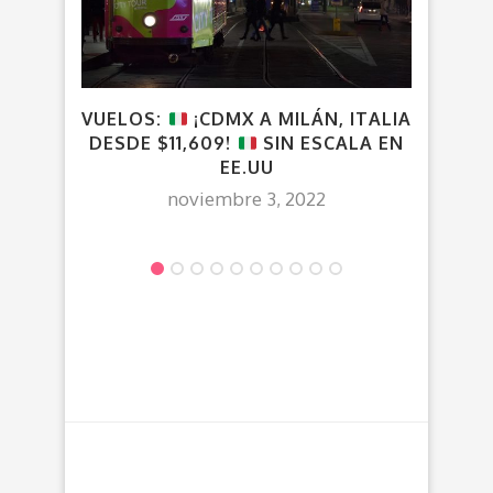
VUELOS:
¡CDMX A MILÁN, ITALIA
¡G
DESDE $11,609!
SIN ESCALA EN
EE.UU
noviembre 3, 2022