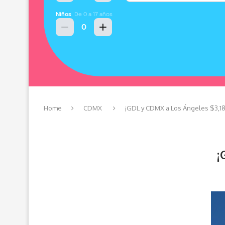
Home
CDMX
¡GDL y CDMX a Los Ángeles $3,18
¡