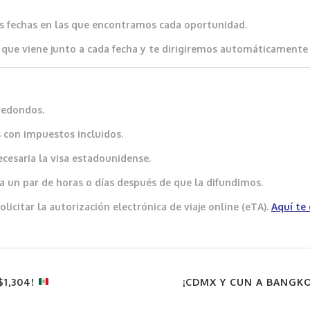
as fechas en las que encontramos cada oportunidad.
que viene junto a cada fecha y te dirigiremos automáticamente al
redondos.
 con impuestos incluidos.
ecesaria la visa estadounidense.
a un par de horas o días después de que la difundimos.
icitar la autorización electrónica de viaje online (eTA).
Aquí
te
1,304!
¡CDMX Y CUN A BANGKO