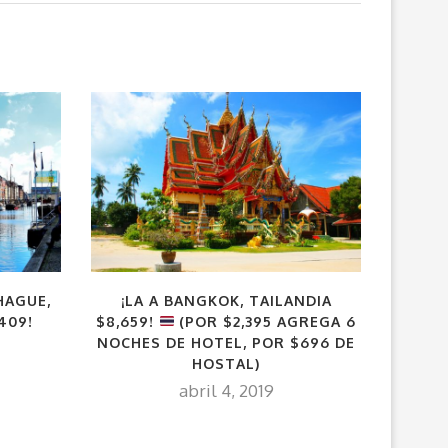
HAGUE,
¡LA A BANGKOK, TAILANDIA
409!
$8,659!
(POR $2,395 AGREGA 6
VENEZ
NOCHES DE HOTEL, POR $696 DE
(POR 
HOSTAL)
abril 4, 2019