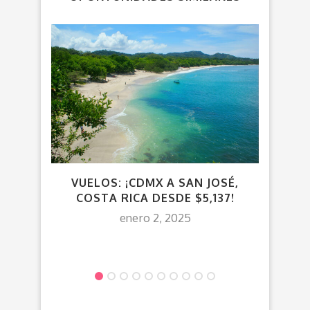
¡TO
VUELOS: ¡CDMX A SAN JOSÉ,
$5,8
COSTA RICA DESDE $5,137!
$
enero 2, 2025