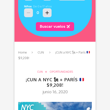
Home
CUN
¡CUN a NYC
🗽
+ París
$9,208!
CUN
OPORTUNIDADES
¡CUN A NYC
🗽
+ PARÍS
$9,208!
junio 16, 2020