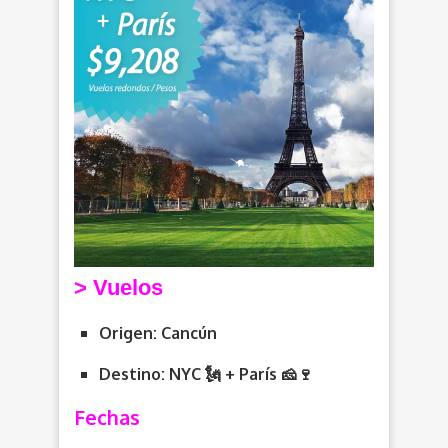
> V
uelos
Origen: Cancún
Destino: NYC 🗽 + París
🧀
🍷
Fechas