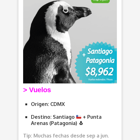
> V
uelos
Origen: CDMX
Destino: Santiago
+ Punta
Arenas (Patagonia)
🐧
Tip: Muchas fechas desde sep a jun.