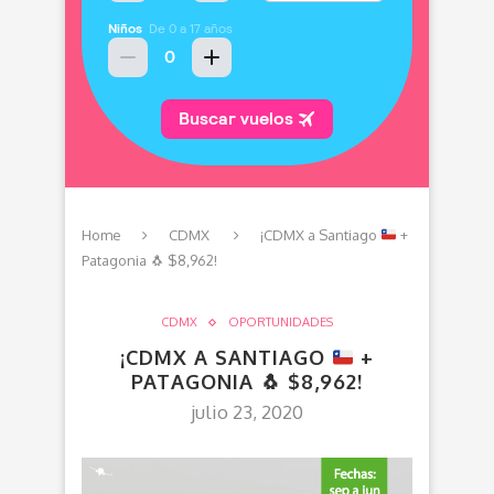
Home
CDMX
¡CDMX a Santiago
+
Patagonia
🐧
$8,962!
CDMX
OPORTUNIDADES
¡CDMX A SANTIAGO
+
PATAGONIA
🐧
$8,962!
julio 23, 2020