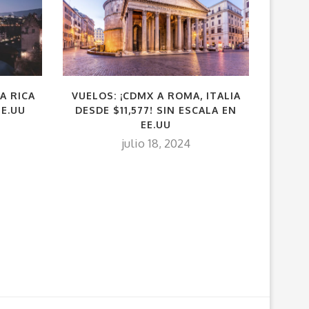
A RICA
VUELOS: ¡CDMX A ROMA, ITALIA
CDM
EE.UU
DESDE $11,577! SIN ESCALA EN
¡OPCI
EE.UU
julio 18, 2024