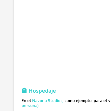
🏨 Hospedaje
En el
Navona Studios,
c
omo ejemplo para el vu
persona)