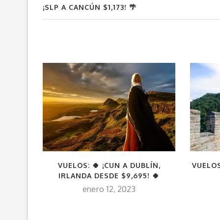
¡SLP A CANCÚN $1,173! 🌴
VUELOS: 🍀 ¡CUN A DUBLÍN,
VUELOS
IRLANDA DESDE $9,695! 🍀
enero 12, 2023