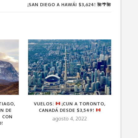
¡SAN DIEGO A HAWÁI $3,624! 🌺🌴🌺
TIAGO,
VUELOS:
¡CUN A TORONTO,
¡LA A 
ÓN DE
CANADÁ DESDE $3,549!
(POR $
N CON
agosto 4, 2022
O!