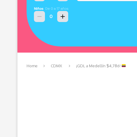
Home
CDMX
¡GDL a Medellín $4,786!