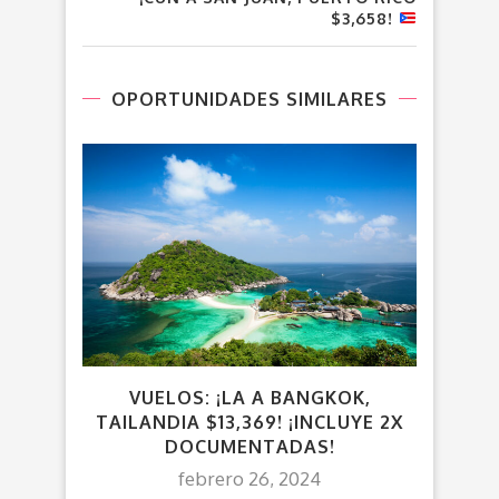
$3,658!
OPORTUNIDADES SIMILARES
VUELOS: ¡LA A BANGKOK,
VUE
TAILANDIA $13,369! ¡INCLUYE 2X
AIR
DOCUMENTADAS!
SAN
febrero 26, 2024