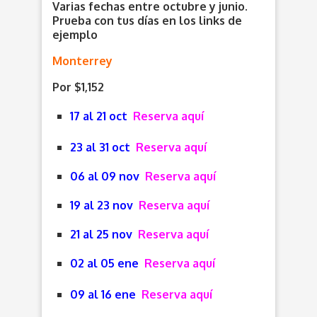
Varias fechas entre octubre y junio.
Prueba con tus días en los links de
ejemplo
Monterrey
Por $1,152
17 al 21 oct
Reserva aquí
23 al 31 oct
Reserva aquí
06 al 09 nov
Reserva aquí
19 al 23 nov
Reserva aquí
21 al 25 nov
Reserva aquí
02 al 05 ene
Reserva aquí
09 al 16 ene
Reserva aquí