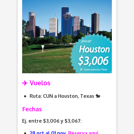
✈️ Vuelos
Ruta: CUN a Houston, Texas 🐎
Fechas
Ej. entre $3,006 y $3,067:
28 oct al 01 nov
Reserva aquí