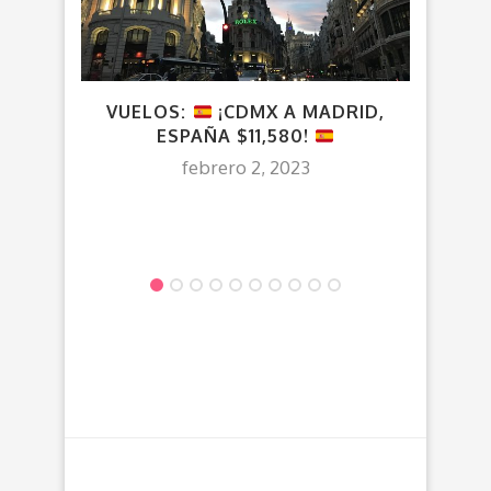
VUELOS:
¡CDMX A MADRID,
VU
ESPAÑA $11,580!
febrero 2, 2023