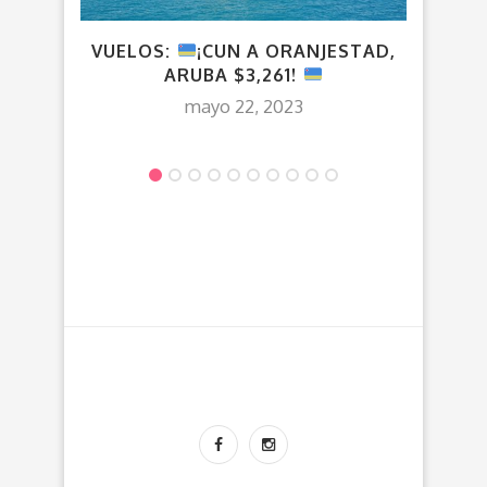
VUELOS:
¡CUN A ORANJESTAD,
VU
ARUBA $3,261!
mayo 22, 2023