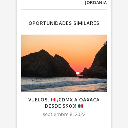
JORDANIA
OPORTUNIDADES SIMILARES
VUELOS:
¡CDMX A OAXACA
VU
DESDE $903!
septiembre 8, 2022