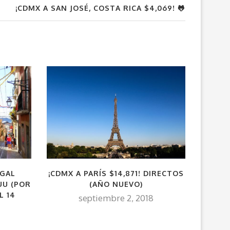
¡CDMX A SAN JOSÉ, COSTA RICA $4,069! 🐸
¡CDMX A PARÍS $14,871! DIRECTOS
¡CDM
UGAL
(AÑO NUEVO)
REGRE
UU (POR
L 14
septiembre 2, 2018