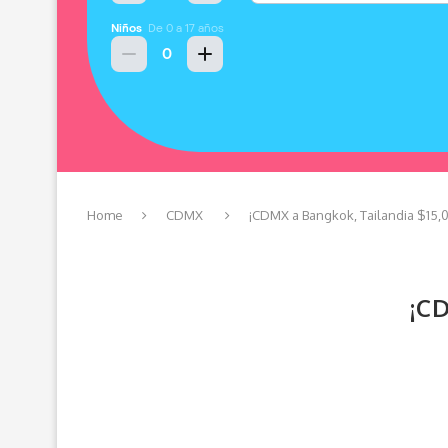
Home
CDMX
¡CDMX a Bangkok, Tailandia $15,
¡C