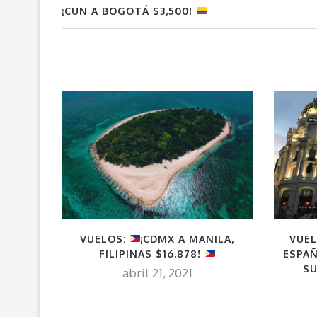
¡CUN A BOGOTÁ $3,500!
VUELOS:
¡CDMX A MANILA,
VUE
FILIPINAS $16,878!
ESPAÑ
SU
abril 21, 2021