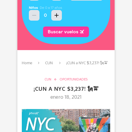
Home
CUN
¡CUN a NYC $3,237! 🗽🚖
CUN
OPORTUNIDADES
¡CUN A NYC $3,237! 🗽🚖
enero 18, 2021