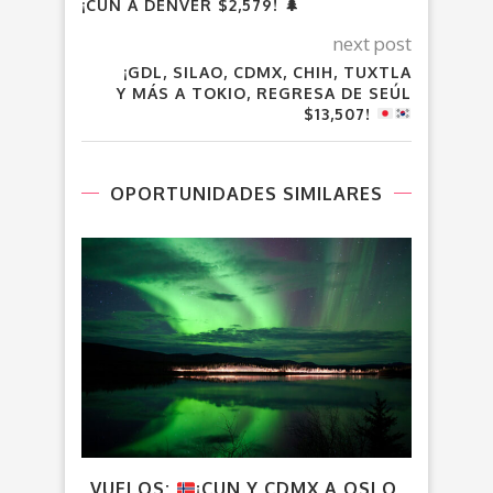
¡CUN A DENVER $2,579! 🌲
next post
¡GDL, SILAO, CDMX, CHIH, TUXTLA
Y MÁS A TOKIO, REGRESA DE SEÚL
$13,507!
OPORTUNIDADES SIMILARES
VUELOS:
¡CUN Y CDMX A OSLO,