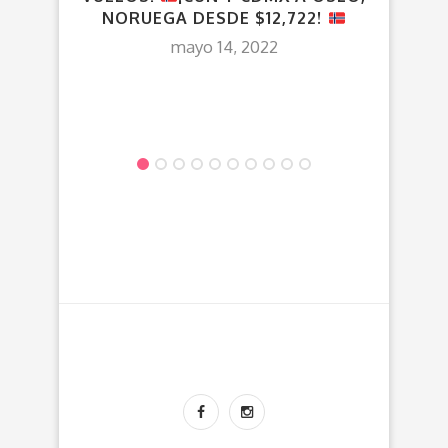
NORUEGA DESDE $12,722!
¡TO
mayo 14, 2022
(P
D