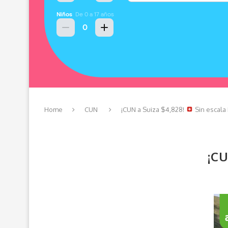
Home
CUN
¡CUN a Suiza $4,828!
Sin escala
¡C