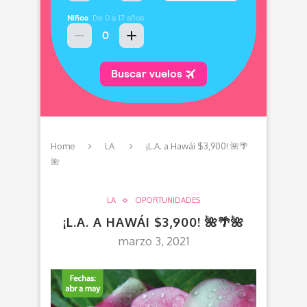
Home
LA
¡L.A. a Hawái $3,900! 🌺🌴
🌺
LA
OPORTUNIDADES
¡L.A. A HAWÁI $3,900! 🌺🌴🌺
marzo 3, 2021