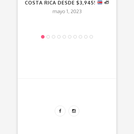
COSTA RICA DESDE $3,945!
🦥
S
$2
mayo 1, 2023