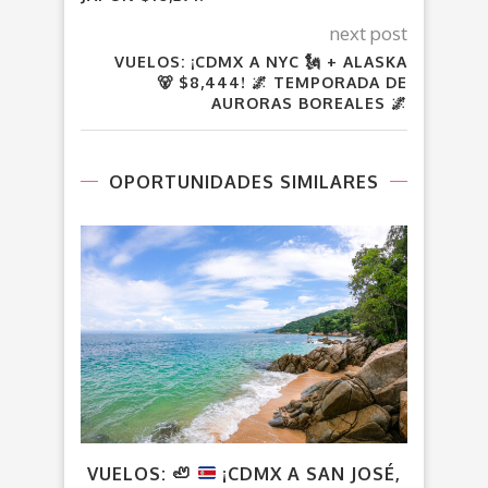
next post
VUELOS: ¡CDMX A NYC 🗽 + ALASKA
🐻 $8,444! 🌌 TEMPORADA DE
AURORAS BOREALES 🌌
OPORTUNIDADES SIMILARES
VUELOS:
🦥
¡CDMX A SAN JOSÉ,
¡