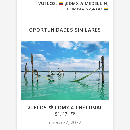
VUELOS:
¡CDMX A MEDELLÍN,
COLOMBIA $2,474!
OPORTUNIDADES SIMILARES
VUELOS:🌴¡CDMX A CHETUMAL
V
$1,117! 🌴
enero 27, 2022