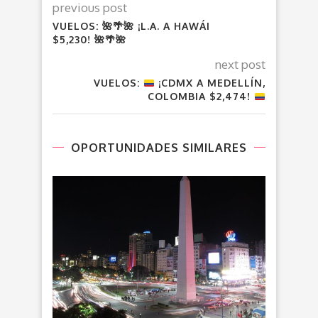
previous post
VUELOS: 🌺🌴🌺 ¡L.A. A HAWÁI
$5,230! 🌺🌴🌺
next post
VUELOS:
¡CDMX A MEDELLÍN,
COLOMBIA $2,474!
OPORTUNIDADES SIMILARES