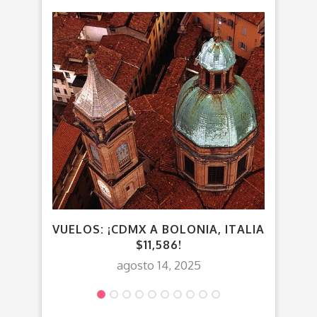
¡CA
VUE
VUELOS: ¡CDMX A BOLONIA, ITALIA
$11,586!
agosto 14, 2025