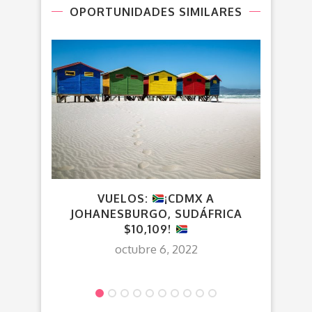
OPORTUNIDADES SIMILARES
VUELOS:
¡CDMX A
¡C
JOHANESBURGO, SUDÁFRICA
$3
$10,109!
H
octubre 6, 2022