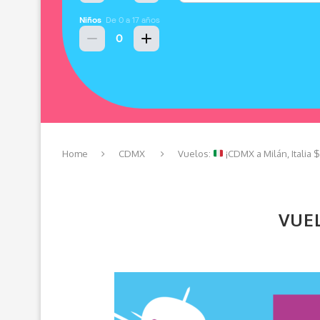
Home
CDMX
Vuelos:
¡CDMX a Milán, Italia 
VUE