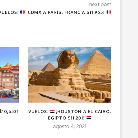
next post
VUELOS:
¡CDMX A PARÍS, FRANCIA $11,955!
VUEL
REPÚB
$10,653!
VUELOS:
¡HOUSTON A EL CAIRO,
EGIPTO $11,281!
0
agosto 4, 2021