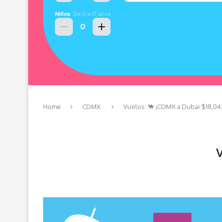
Home
CDMX
Vuelos: 🐪 ¡CDMX a Dubai $18,043