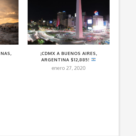
ENAS,
¡CDMX A BUENOS AIRES,
¡VALL
ARGENTINA $12,885!
SIN 
NOCH
enero 27, 2020