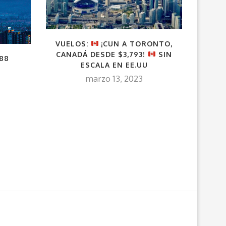
VUELOS:
¡CUN A TORONTO,
TORON
CANADÁ DESDE $3,793!
SIN
888
ESCALA EN EE.UU
marzo 13, 2023