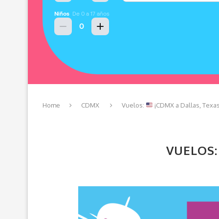
Home
CDMX
Vuelos:
¡CDMX a Dallas, Texa
VUELOS