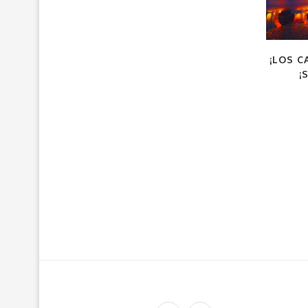
¡LOS C
¡