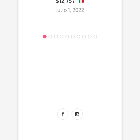
$12,757!
H
julio 1, 2022