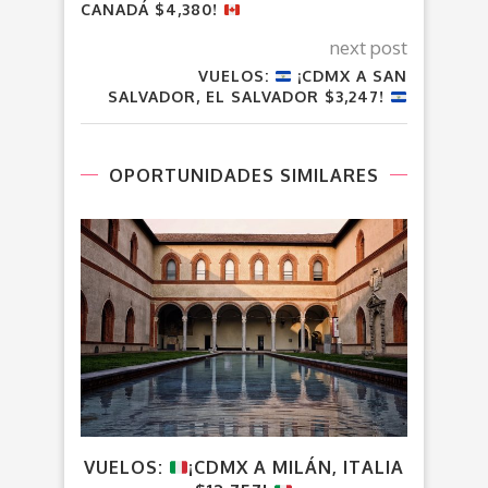
CANADÁ $4,380!
next post
VUELOS:
¡CDMX A SAN
SALVADOR, EL SALVADOR $3,247!
OPORTUNIDADES SIMILARES
VUELOS:
¡CDMX A MILÁN, ITALIA
C