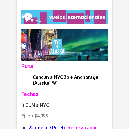
Ruta
Cancún a NYC
🗽
+ Anchorage
(Alaska) 🐻
Fechas
1) CUN a NYC
Ej. en $4,199:
22 ene al 06 feb
Reserva aquí