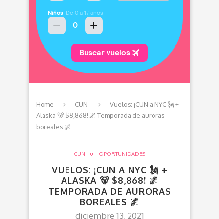
Home
CUN
Vuelos: ¡CUN a NYC 🗽 +
Alaska 🐻 $8,868! 🌌 Temporada de auroras
boreales 🌌
CUN
OPORTUNIDADES
VUELOS: ¡CUN A NYC 🗽 +
ALASKA 🐻 $8,868! 🌌
TEMPORADA DE AURORAS
BOREALES 🌌
diciembre 13, 2021