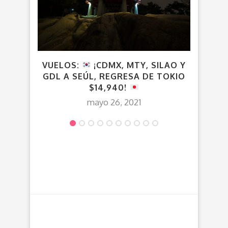
VUELOS:
¡CDMX, MTY, SILAO Y
¡CU
GDL A SEÚL, REGRESA DE TOKIO
$
$14,940!
mayo 26, 2021