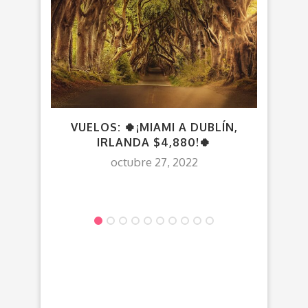
VUELOS: 🍀¡MIAMI A DUBLÍN,
¡
IRLANDA $4,880!🍀
$1,0
Y
octubre 27, 2022