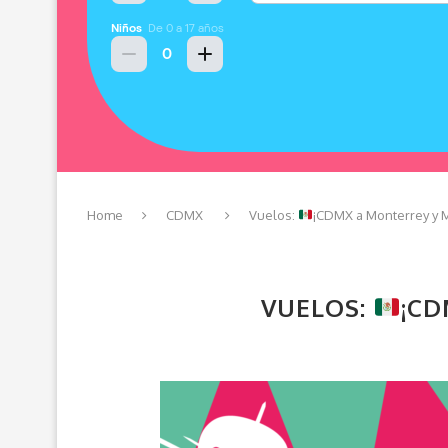
Home
CDMX
Vuelos:
¡CDMX a Monterrey y 
VUELOS:
¡CD