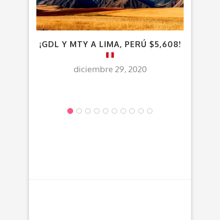
¡GDL Y MTY A LIMA, PERÚ $5,608!
V
I
diciembre 29, 2020