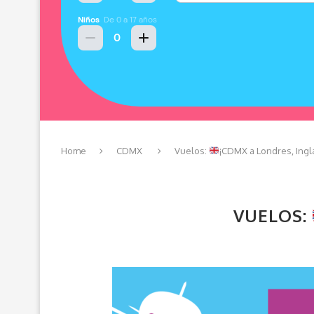
Home
CDMX
Vuelos:
¡CDMX a Londres, Ingla
VUELOS: