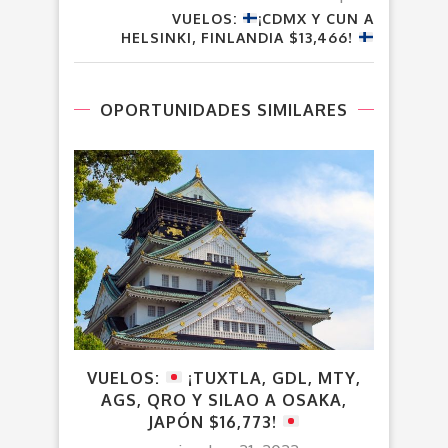
VUELOS:
¡CDMX Y CUN A
HELSINKI, FINLANDIA $13,466!
OPORTUNIDADES SIMILARES
VUELOS:
¡TUXTLA, GDL, MTY,
VUE
AGS, QRO Y SILAO A OSAKA,
DESD
JAPÓN $16,773!