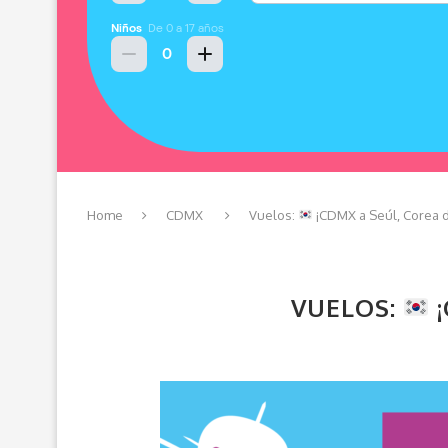
Home
CDMX
Vuelos:
¡CDMX a Seúl, Corea d
VUELOS:
¡