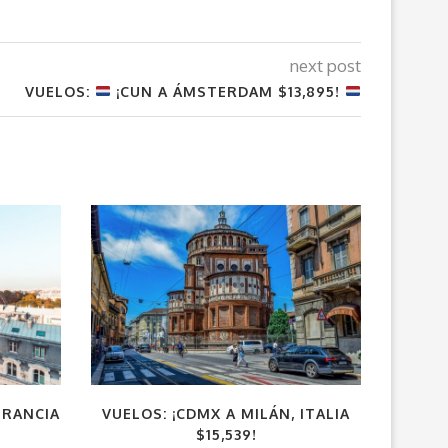
next post
VUELOS:
¡CUN A ÁMSTERDAM $13,895!
FRANCIA
VUELOS: ¡CDMX A MILÁN, ITALIA
VUELO
$15,539!
Y SILA