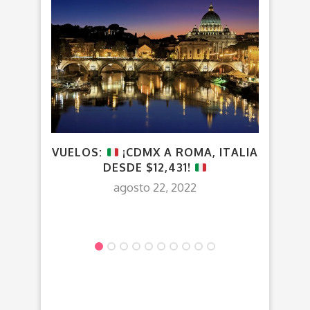
VUELOS:
¡CDMX A ROMA, ITALIA
¡CDM
DESDE $12,431!
ES
(PO
agosto 22, 2022