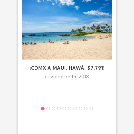
¡CDMX A MAUI, HAWÁI $7,791!
¡
$3,8
noviembre 15, 2018
DES