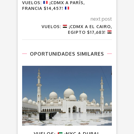
VUELOS:
¡CDMX A PARÍS,
FRANCIA $14,457!
next post
VUELOS:
¡CDMX A EL CAIRO,
EGIPTO $17,683!
OPORTUNIDADES SIMILARES
VUELOS:
¡NYC A DUBAI,
VU