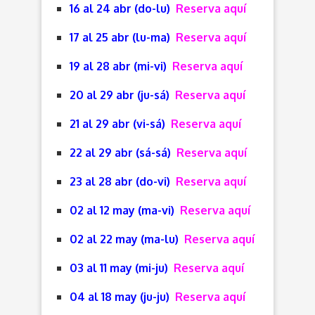
16 al 24 abr (do-lu)
Reserva aquí
17 al 25 abr (lu-ma)
Reserva aquí
19 al 28 abr (mi-vi)
Reserva aquí
20 al 29 abr (ju-sá)
Reserva aquí
21 al 29 abr (vi-sá)
Reserva aquí
22 al 29 abr (sá-sá)
Reserva aquí
23 al 28 abr (do-vi)
Reserva aquí
02 al 12 may (ma-vi)
Reserva aquí
02 al 22 may (ma-lu)
Reserva aquí
03 al 11 may (mi-ju)
Reserva aquí
04 al 18 may (ju-ju)
Reserva aquí