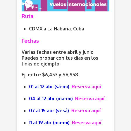
Ruta
CDMX a La Habana, Cuba
Fechas
Varias fechas entre abril y junio
Puedes probar con tus días en los
links de ejemplo.
Ej. entre $6,453 y $6,958:
01 al 12 abr (sá-mi)
Reserva aquí
04 al 12 abr (ma-mi)
Reserva aquí
07 al 15 abr (vi-sá)
Reserva aquí
11 al 19 abr (ma-mi)
Reserva aquí