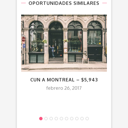
OPORTUNIDADES SIMILARES
CUN A MONTREAL – $5,943
¡
GU
febrero 26, 2017