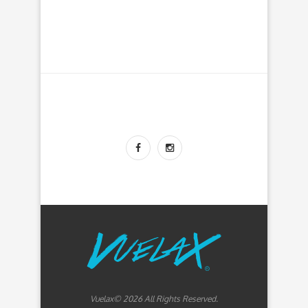
Vuelax© 2026 All Rights Reserved.