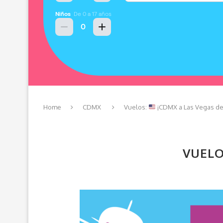
Home
CDMX
Vuelos:
¡CDMX a Las Vegas d
VUELO