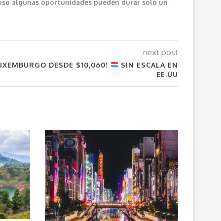
cluso algunas oportunidades pueden durar solo un
next post
UXEMBURGO DESDE $10,060!
SIN ESCALA EN
EE.UU
VUELOS