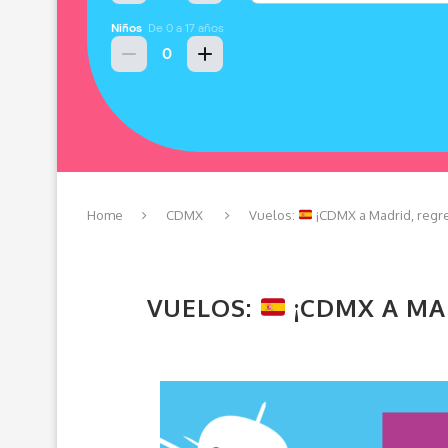
Home
CDMX
Vuelos:
¡CDMX a Madrid, regr
VUELOS:
¡CDMX A MA