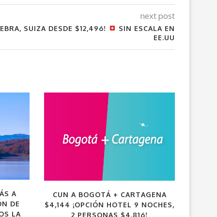
next post
EBRA, SUIZA DESDE $12,496!
SIN ESCALA EN
EE.UU
VUELO
ÁS A
CUN A BOGOTÁ + CARTAGENA
ÓN DE
$4,144 ¡OPCIÓN HOTEL 9 NOCHES,
OS LA
2 PERSONAS $4,816!