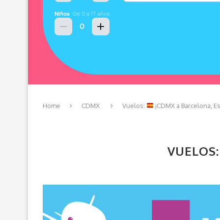
Home
CDMX
Vuelos:
¡CDMX a Barcelona, E
VUELOS