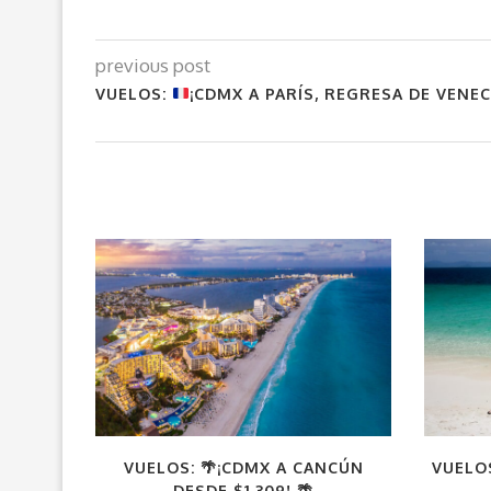
previous post
VUELOS:
¡CDMX A PARÍS, REGRESA DE VENECI
VUELOS: 🌴¡CDMX A CANCÚN
VUELOS
DESDE $1,309! 🌴