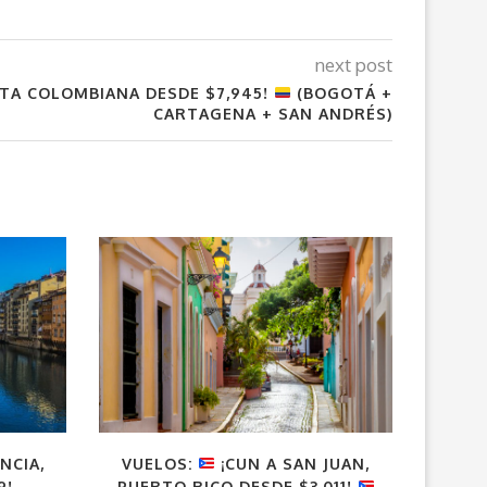
next post
TA COLOMBIANA DESDE $7,945!
(BOGOTÁ +
CARTAGENA + SAN ANDRÉS)
NCIA,
VUELOS:
¡CUN A SAN JUAN,
VUELOS
9!
PUERTO RICO DESDE $3,011!
DESD