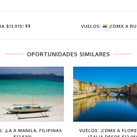
A $13,915!
VUELOS:
¡CDMX A RU
OPORTUNIDADES SIMILARES
: ¡LA A MANILA, FILIPINAS
VUELOS: ¡CDMX A FLORE
$12,530!
ITALIA DESDE $12,05