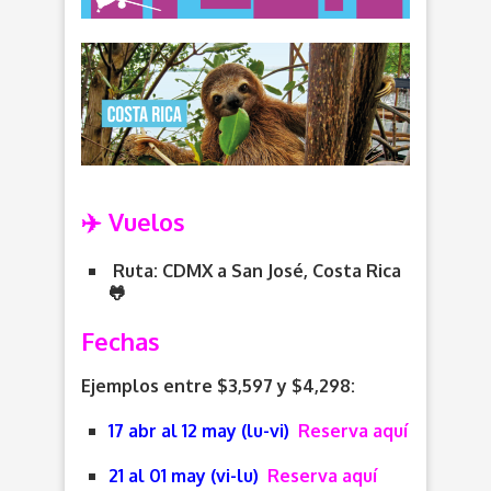
✈️ Vuelos
Ruta: CDMX a San José, Costa Rica
🐸
Fechas
Ejemplos entre $3,597 y $4,298:
17 abr al 12 may (lu-vi)
Reserva aquí
21 al 01 may (vi-lu)
Reserva aquí