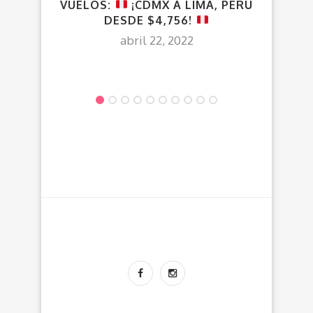
VUELOS:
¡CDMX A LIMA, PERÚ
VU
DESDE $4,756!
abril 22, 2022